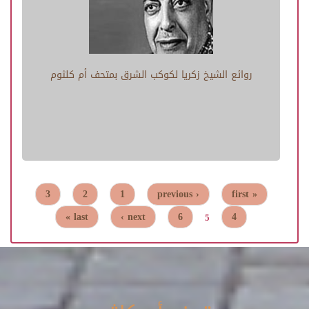
روائع الشيخ زكريا لكوكب الشرق بمتحف أم كلثوم
3
2
1
‹ previous
« first
Pages
last »
next ›
6
4
5