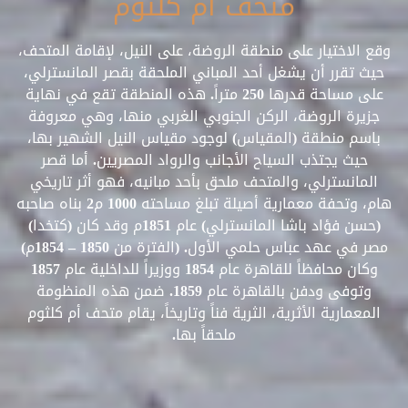
متحف أم كلثوم
وقع الاختيار على منطقة الروضة، على النيل، لإقامة المتحف،
حيث تقرر أن يشغل أحد المباني الملحقة بقصر المانسترلي،
على مساحة قدرها 250 متراً. هذه المنطقة تقع في نهاية
جزيرة الروضة، الركن الجنوبي الغربي منها، وهي معروفة
باسم منطقة (المقياس) لوجود مقياس النيل الشهير بها،
حيث يجتذب السياح الأجانب والرواد المصريين. أما قصر
المانسترلي، والمتحف ملحق بأحد مبانيه، فهو أثر تاريخي
هام، وتحفة معمارية أصيلة تبلغ مساحته 1000 م2 بناه صاحبه
(حسن فؤاد باشا المانسترلي) عام 1851م وقد كان (كتخدا)
مصر في عهد عباس حلمي الأول. (الفترة من 1850 – 1854م)
وكان محافظاً للقاهرة عام 1854 ووزيراً للداخلية عام 1857
وتوفى ودفن بالقاهرة عام 1859. ضمن هذه المنظومة
المعمارية الأثرية، الثرية فناً وتاريخاً، يقام متحف أم كلثوم
ملحقاً بها.