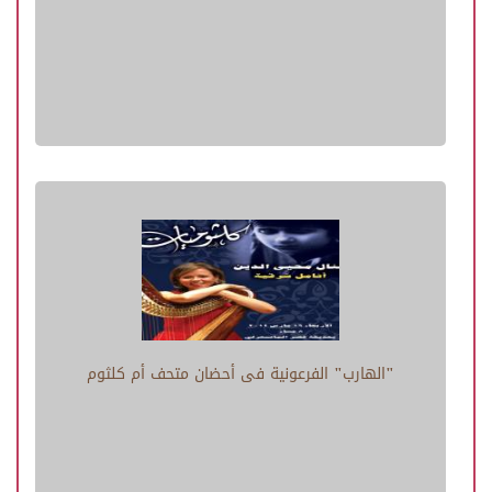
"الهارب" الفرعونية فى أحضان متحف أم كلثوم