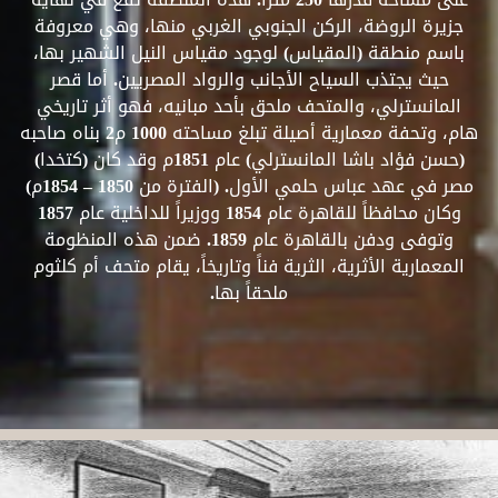
جزيرة الروضة، الركن الجنوبي الغربي منها، وهي معروفة
باسم منطقة (المقياس) لوجود مقياس النيل الشهير بها،
حيث يجتذب السياح الأجانب والرواد المصريين. أما قصر
المانسترلي، والمتحف ملحق بأحد مبانيه، فهو أثر تاريخي
هام، وتحفة معمارية أصيلة تبلغ مساحته 1000 م2 بناه صاحبه
(حسن فؤاد باشا المانسترلي) عام 1851م وقد كان (كتخدا)
مصر في عهد عباس حلمي الأول. (الفترة من 1850 – 1854م)
وكان محافظاً للقاهرة عام 1854 ووزيراً للداخلية عام 1857
وتوفى ودفن بالقاهرة عام 1859. ضمن هذه المنظومة
المعمارية الأثرية، الثرية فناً وتاريخاً، يقام متحف أم كلثوم
ملحقاً بها.