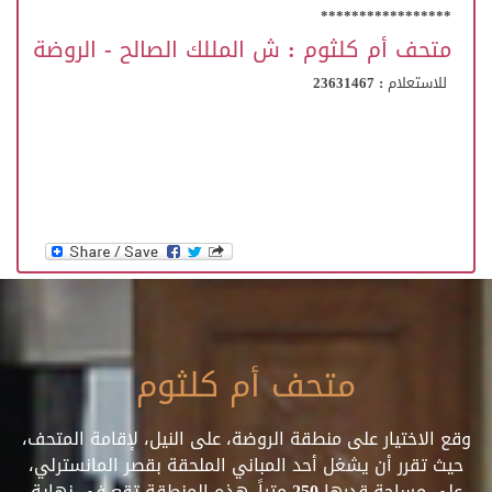
*****************
متحف أم كلثوم :
ش المللك الصالح - الروضة
للاستعلام : 23631467
متحف أم كلثوم
وقع الاختيار على منطقة الروضة، على النيل، لإقامة المتحف،
حيث تقرر أن يشغل أحد المباني الملحقة بقصر المانسترلي،
على مساحة قدرها 250 متراً. هذه المنطقة تقع في نهاية